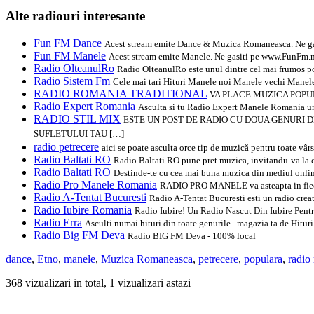
Alte radiouri interesante
Fun FM Dance
Acest stream emite Dance & Muzica Romaneasca. Ne gas
Fun FM Manele
Acest stream emite Manele. Ne gasiti pe www.FunFm.n
Radio OlteanulRo
Radio OlteanulRo este unul dintre cel mai frumos po
Radio Sistem Fm
Cele mai tari Hituri Manele noi Manele vechi Manel
RADIO ROMANIA TRADITIONAL
VA PLACE MUZICA POPUL
Radio Expert Romania
Asculta si tu Radio Expert Manele Romania un 
RADIO STIL MIX
ESTE UN POST DE RADIO CU DOUA GENURI D
SUFLETULUI TAU […]
radio petrecere
aici se poate asculta orce tip de muzică pentru toate vârs
Radio Baltati RO
Radio Baltati RO pune pret muzica, invitandu-va la cel
Radio Baltati RO
Destinde-te cu cea mai buna muzica din mediul onli
Radio Pro Manele Romania
RADIO PRO MANELE va asteapta in fiecare 
Radio A-Tentat Bucuresti
Radio A-Tentat Bucuresti esti un radio creat
Radio Iubire Romania
Radio Iubire! Un Radio Nascut Din Iubire Pentr
Radio Erra
Asculti numai hituri din toate genurile...magazia ta de Hitur
Radio Big FM Deva
Radio BIG FM Deva - 100% local
dance
,
Etno
,
manele
,
Muzica Romaneasca
,
petrecere
,
populara
,
radio
368 vizualizari in total, 1 vizualizari astazi