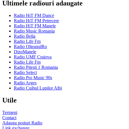
Ultimele radiouri adaugate
Radio HiT FM Dance
Radio HiT FM Petrecere
Radio HiT FM Manele
Radio Music Romania
Radio Bella
Radio Life Fm
Radio OlteanulRo
DizoManele
Radio UMF Craiova
Radio Life Fm
Radio Pitesti 1 Romania
Radio Select
Radio Pro Music 90s
Radio Arges
Radio Cuibul Lupilor Albi
Utile
Termeni
Contact
Adauga posturi Radio
Link exchange