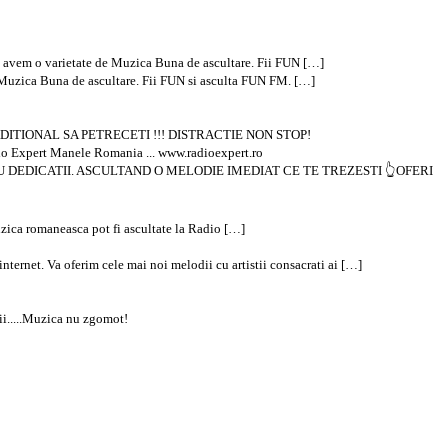
avem o varietate de Muzica Buna de ascultare. Fii FUN […]
Muzica Buna de ascultare. Fii FUN si asculta FUN FM. […]
TIONAL SA PETRECETI !!! DISTRACTIE NON STOP!
dio Expert Manele Romania ... www.radioexpert.ro
 DEDICATII. ASCULTAND O MELODIE IMEDIAT CE TE TREZESTI 👆OFERI
muzica romaneasca pot fi ascultate la Radio […]
ernet. Va oferim cele mai noi melodii cu artistii consacrati ai […]
zii.....Muzica nu zgomot!