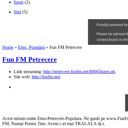
Sport
(2)
Stiri
(5)
Home
»
Etno, Populara
»
Fun FM Petrecere
Fun FM Petrecere
Link streaming:
http://petrecere.funfm.net:8000/listen.pls
Site web:
http://funfm.net/
Acest stream emite Etno-Petrecere-Populara. Ne gasiti pe www.FunFm
FM. Numai Pentru Tine. Avem c-ei mai TRALALA dj-i.