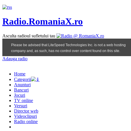
Radio.RomaniaX.ro
Asculta radioul sufletului tau
Adauga radio
Home
Categorii
Anunturi
Bancuri
Jocuri
TV online
Versuri
Director web
Videoclipuri
Radio online