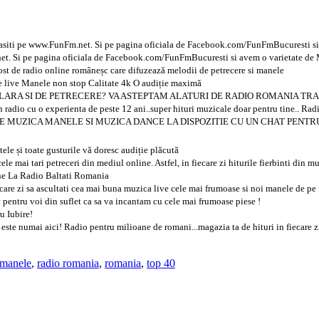
iti pe www.FunFm.net. Si pe pagina oficiala de Facebook.com/FunFmBucuresti si 
et. Si pe pagina oficiala de Facebook.com/FunFmBucuresti si avem o varietate de 
st de radio online româneșc care difuzează melodii de petrecere si manele
e live Manele non stop Calitate 4k O audiție maximă
ARA SI DE PETRECERE? VA ASTEPTAM ALATURI DE RADIO ROMANIA TRADI
radio cu o experienta de peste 12 ani..super hituri muzicale doar pentru tine.. Ra
E MUZICA MANELE SI MUZICA DANCE LA DISPOZITIE CU UN CHAT PENTRU
tele și toate gusturile vă doresc audiție plăcută
e mai tari petreceri din mediul online. Astfel, in fiecare zi hiturile fierbinti din 
ne La Radio Baltati Romania
zi sa ascultati cea mai buna muzica live cele mai frumoase si noi manele de pe int
 pentru voi din suflet ca sa va incantam cu cele mai frumoase piese !
u Iubire!
i este numai aici! Radio pentru milioane de romani...magazia ta de hituri in fiecare 
 manele
,
radio romania
,
romania
,
top 40