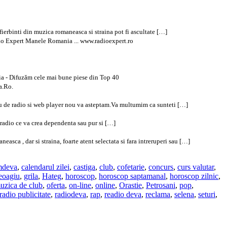
ierbinti din muzica romaneasca si straina pot fi ascultate […]
dio Expert Manele Romania ... www.radioexpert.ro
ia - Difuzăm cele mai bune piese din Top 40
a.Ro.
nou de radio si web player nou va asteptam.Va multumim ca sunteti […]
 radio ce va crea dependenta sau pur si […]
 , dar si straina, foarte atent selectata si fara intreruperi sau […]
mdeva
,
calendarul zilei
,
castiga
,
club
,
cofetarie
,
concurs
,
curs valutar
,
eoagiu
,
grila
,
Hateg
,
horoscop
,
horoscop saptamanal
,
horoscop zilnic
,
uzica de club
,
oferta
,
on-line
,
online
,
Orastie
,
Petrosani
,
pop
,
radio publicitate
,
radiodeva
,
rap
,
readio deva
,
reclama
,
selena
,
seturi
,