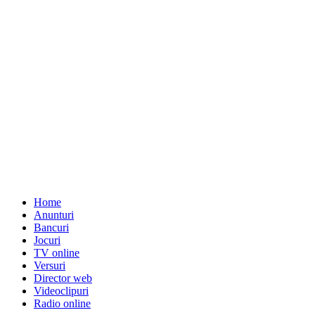
Home
Anunturi
Bancuri
Jocuri
TV online
Versuri
Director web
Videoclipuri
Radio online