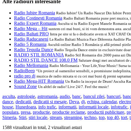
Alte radiouri interesante
Radio Iubire Romania
Radio Iubire! Un Radio Nascut Din Iubire Pentr
Radio Costinesti Romania
Radio Baltati Romania pune pret muzica, inv
Radio Expert Romania
Asculta si tu Radio Expert Manele Romania un 
Radio Mega – Hit
suntem cei mai buni, si iti vom demonstra asta. ascu
Radio Baltati PRO
Intra pe site si fa o dedicatie avem si XAT CHAT Onl
Radio Raducaneni
La Radio Baltati Muzica Face Diferenta Auditie Pla
Radio 5 Romania
Ascultă online Radio 5 România și află primul știril
Radio Tequila Dance
Radio Tequila Dance emite in exclusivitate doa
RADIO STIL ROMANIA
Radio Stil Romania din 2000 pana azi Din
RADIO STIL DANCE 108.0 FM
Salutare dragi mei ascultatori de
Radio Mellomania
Radio Mellomania - Your Life,Your Music! Sursa ta
RadioBeep
“Un proiect al oamenilor sensibili, o promisiune indeplinita,
radio pro dj
muzica de radio mixata si cu cei mai buni dj premi saptama
Radio Mega-HIT Romania
Un Radio la inceput de Drum! Asculta Radi
Sound Zone
Un altfel de radio! Live 24/7. Feel the music!
asculta
,
astrologie
,
astromania
,
audio
,
banc
,
bancul zilei
,
bancuri
,
banc
dance
,
dedicatii
,
dedicatii si mesaje
,
Deva
,
dj
,
echipa. calendar
,
electr
house
,
Hunedoara
,
info trafic
,
informatii
,
informatii locale
,
infotrafic
,
populara
,
presa
,
productie
,
productie reclame
,
productii publicitare
,
pr
Simeria
,
Stiri
,
stiri locale
,
stream
,
streaming
,
techno
,
top
,
top 40
,
tort
,
1588 vizualizari in total, 2 vizualizari astazi