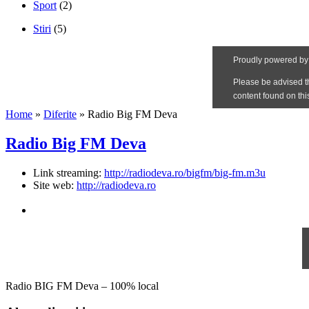
Sport
(2)
Stiri
(5)
Home
»
Diferite
»
Radio Big FM Deva
Radio Big FM Deva
Link streaming:
http://radiodeva.ro/bigfm/big-fm.m3u
Site web:
http://radiodeva.ro
Radio BIG FM Deva – 100% local