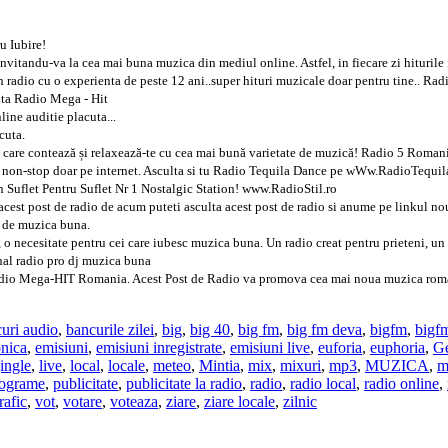
u Iubire!
itandu-va la cea mai buna muzica din mediul online. Astfel, in fiecare zi hiturile f
radio cu o experienta de peste 12 ani..super hituri muzicale doar pentru tine.. Ra
lta Radio Mega - Hit
ine auditie placuta...
cuta.
e care contează și relaxează-te cu cea mai bună varietate de muzică! Radio 5 Roman
r non-stop doar pe internet. Asculta si tu Radio Tequila Dance pe wWw.RadioTequil
 Suflet Pentru Suflet Nr 1 Nostalgic Station! www.RadioStil.ro
 acest post de radio de acum puteti asculta acest post de radio si anume pe linkul 
 de muzica buna.
 o necesitate pentru cei care iubesc muzica buna. Un radio creat pentru prieteni, un
nal radio pro dj muzica buna
o Mega-HIT Romania. Acest Post de Radio va promova cea mai noua muzica romaneasca
uri audio
,
bancurile zilei
,
big
,
big 40
,
big fm
,
big fm deva
,
bigfm
,
bigf
onica
,
emisiuni
,
emisiuni inregistrate
,
emisiuni live
,
euforia
,
euphoria
,
G
jingle
,
live
,
local
,
locale
,
meteo
,
Mintia
,
mix
,
mixuri
,
mp3
,
MUZICA
,
m
ograme
,
publicitate
,
publicitate la radio
,
radio
,
radio local
,
radio online
,
trafic
,
vot
,
votare
,
voteaza
,
ziare
,
ziare locale
,
zilnic