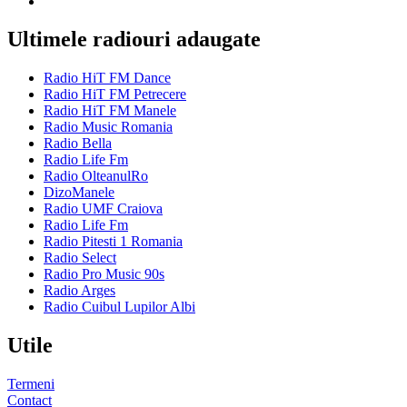
Ultimele radiouri adaugate
Radio HiT FM Dance
Radio HiT FM Petrecere
Radio HiT FM Manele
Radio Music Romania
Radio Bella
Radio Life Fm
Radio OlteanulRo
DizoManele
Radio UMF Craiova
Radio Life Fm
Radio Pitesti 1 Romania
Radio Select
Radio Pro Music 90s
Radio Arges
Radio Cuibul Lupilor Albi
Utile
Termeni
Contact