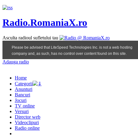
Radio.RomaniaX.ro
Asculta radioul sufletului tau
Adauga radio
Home
Categorii
Anunturi
Bancuri
Jocuri
TV online
Versuri
Director web
Videoclipuri
Radio online