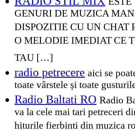
RADIO STIL MIX
ESTE
GENURI DE MUZICA MAN
DISPOZITIE CU UN CHAT
O MELODIE IMEDIAT CE T
TAU […]
radio petrecere
aici se poat
toate vârstele și toate gusturi
Radio Baltati RO
Radio Ba
va la cele mai tari petreceri di
hiturile fierbinti din muzica 