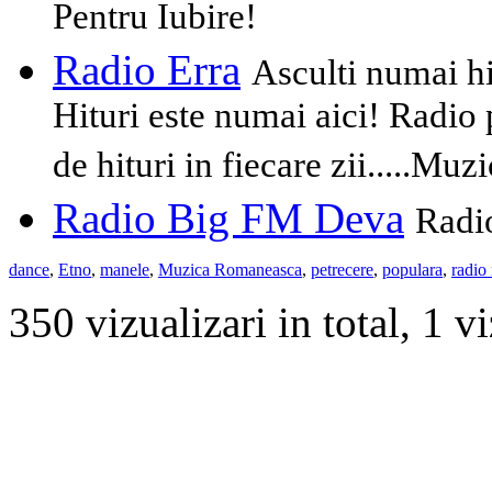
Pentru Iubire!
Radio Erra
Asculti numai hi
Hituri este numai aici! Radio
de hituri in fiecare zii.....Mu
Radio Big FM Deva
Radi
dance
,
Etno
,
manele
,
Muzica Romaneasca
,
petrecere
,
populara
,
radio
350 vizualizari in total, 1 vi