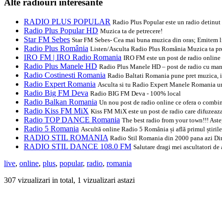
Alte radiouri interesante
RADIO PLUS POPULAR
Radio Plus Popular este un radio detinut
Radio Plus Popular HD
Muzica ta de petrecere!
Star FM Sebes
Star FM Sebes- Cea mai buna muzica din oras; Emitem 
Radio Plus România
Listen/Asculta Radio Plus România Muzica ta pre
IRO FM | IRO Radio Romania
IRO FM este un post de radio online sp
Radio Plus Manele HD
Radio Plus Manele HD – post de radio cu manel
Radio Costinesti Romania
Radio Baltati Romania pune pret muzica, inv
Radio Expert Romania
Asculta si tu Radio Expert Manele Romania un 
Radio Big FM Deva
Radio BIG FM Deva - 100% local
Radio Balkan Romania
Un nou post de radio online ce ofera o combin
Radio Kiss FM MiX
Kiss FM MiX este un post de radio care difuzeaza m
Radio TOP DANCE Romania
The best radio from your town!!! A
Radio 5 Romania
Ascultă online Radio 5 România și află primul știril
RADIO STIL ROMANIA
Radio Stil Romania din 2000 pana azi Din
RADIO STIL DANCE 108.0 FM
Salutare dragi mei ascultatori de
live
,
online
,
plus
,
popular
,
radio
,
romania
307 vizualizari in total, 1 vizualizari astazi