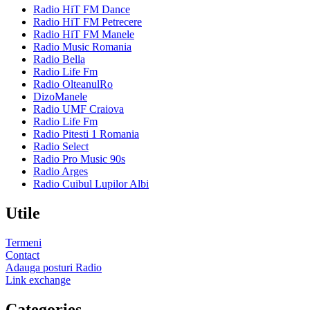
Radio HiT FM Dance
Radio HiT FM Petrecere
Radio HiT FM Manele
Radio Music Romania
Radio Bella
Radio Life Fm
Radio OlteanulRo
DizoManele
Radio UMF Craiova
Radio Life Fm
Radio Pitesti 1 Romania
Radio Select
Radio Pro Music 90s
Radio Arges
Radio Cuibul Lupilor Albi
Utile
Termeni
Contact
Adauga posturi Radio
Link exchange
Categories