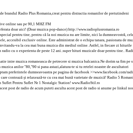
 de brandul Radio Plus Romania,creat pentru distractia romanilor de pretutindeni
live online sau pe 90,1 MHZ FM
ferata doar aici! (Doar muzica pop-dance) http://www.radioplusromania.ro
ecial pentru tine, pentru că la noi muzica nu are limite, nici la dumneavostră, cele 
e, accesibil exclusiv online. Este administrat de o echipa tanara, pasionata de mu
itandu-va la cea mai buna muzica din mediul online. Astfel, in fiecare zi hiturile f
radio cu o experienta de peste 12 ani..super hituri muzicale doar pentru tine.. Ra
atie intre muzica romaneasca de petrecere si muzica balcanica.Ne dorim sa fim pe su
uzica anilor "80,"90 si pana astazi,alatura-te si tu retelei noastre de ascultatori
steptam preferintele dumneavoastra pe pagina de facebook >>www.facebook.com/ra
e care contează și relaxează-te cu cea mai bună varietate de muzică! Radio 5 Roman
 Suflet Pentru Suflet Nr 1 Nostalgic Station! www.RadioStil.ro
 acest post de radio de acum puteti asculta acest post de radio si anume pe linkul 