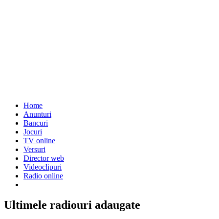
Home
Anunturi
Bancuri
Jocuri
TV online
Versuri
Director web
Videoclipuri
Radio online
Ultimele radiouri adaugate