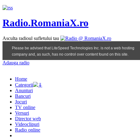
Radio.RomaniaX.ro
Asculta radioul sufletului tau
Adauga radio
Home
Categorii
Anunturi
Bancuri
Jocuri
TV online
Versuri
Director web
Videoclipuri
Radio online