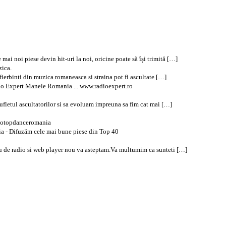
mai noi piese devin hit-uri la noi, oricine poate să își trimită […]
zica.
ierbinti din muzica romaneasca si straina pot fi ascultate […]
dio Expert Manele Romania ... www.radioexpert.ro
fletul ascultatorilor si sa evoluam impreuna sa fim cat mai […]
diotopdanceromania
ia - Difuzăm cele mai bune piese din Top 40
nou de radio si web player nou va asteptam.Va multumim ca sunteti […]