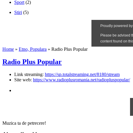
Sport
(2)
Stiri
(5)
Home
»
Etno, Populara
»
Radio Plus Popular
Radio Plus Popular
Link streaming:
https://sp.totalstreaming.net/8180/stream
Site web:
https://www.radioplusromania.net/radiopluspopular/
Muzica ta de petrecere!