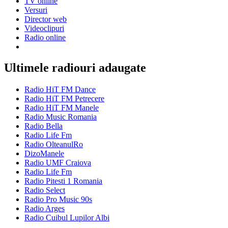
TV online
Versuri
Director web
Videoclipuri
Radio online
Ultimele radiouri adaugate
Radio HiT FM Dance
Radio HiT FM Petrecere
Radio HiT FM Manele
Radio Music Romania
Radio Bella
Radio Life Fm
Radio OlteanulRo
DizoManele
Radio UMF Craiova
Radio Life Fm
Radio Pitesti 1 Romania
Radio Select
Radio Pro Music 90s
Radio Arges
Radio Cuibul Lupilor Albi