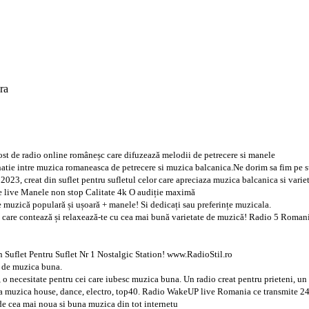
ra
st de radio online româneșc care difuzează melodii de petrecere si manele
atie intre muzica romaneasca de petrecere si muzica balcanica.Ne dorim sa fim pe su
 2023, creat din suflet pentru sufletul celor care apreciaza muzica balcanica si va
e live Manele non stop Calitate 4k O audiție maximă
de muzică populară și ușoară + manele! Si dedicați sau preferințe muzicala.
e care contează și relaxează-te cu cea mai bună varietate de muzică! Radio 5 Roman
 Suflet Pentru Suflet Nr 1 Nostalgic Station! www.RadioStil.ro
 de muzica buna.
 o necesitate pentru cei care iubesc muzica buna. Un radio creat pentru prieteni, un
 muzica house, dance, electro, top40. Radio WakeUP live Romania ce transmite 24
 de cea mai noua si buna muzica din tot internetu