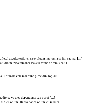
fletul ascultatorilor si sa evoluam impreuna sa fim cat mai […]
rietati din muzica romaneasca sub forme de remix sau […]
ia - Difuzăm cele mai bune piese din Top 40
 radio ce va crea dependenta sau pur si […]
 din 24 online. Radio dance online cu muzica.