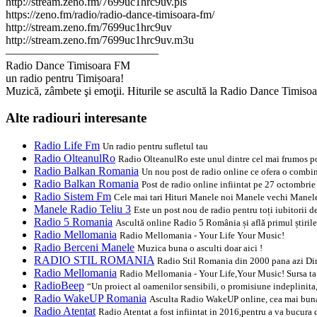
http://stream.zeno.fm/7699uc1hrc9uv.pls
https://zeno.fm/radio/radio-dance-timisoara-fm/
http://stream.zeno.fm/7699uc1hrc9uv
http://stream.zeno.fm/7699uc1hrc9uv.m3u
—————————————–
Radio Dance Timisoara FM
un radio pentru Timișoara!
Muzică, zâmbete şi emoţii. Hiturile se ascultă la Radio Dance Timisoa
Alte radiouri interesante
Radio Life Fm
Un radio pentru sufletul tau
Radio OlteanulRo
Radio OlteanulRo este unul dintre cel mai frumos po
Radio Balkan Romania
Un nou post de radio online ce ofera o combin
Radio Balkan Romania
Post de radio online infiintat pe 27 octombrie
Radio Sistem Fm
Cele mai tari Hituri Manele noi Manele vechi Manel
Manele Radio Teliu 3
Este un post nou de radio pentru toți iubitorii 
Radio 5 Romania
Ascultă online Radio 5 România și află primul știril
Radio Mellomania
Radio Mellomania - Your Life Your Music!
Radio Berceni Manele
Muzica buna o asculti doar aici !
RADIO STIL ROMANIA
Radio Stil Romania din 2000 pana azi Din
Radio Mellomania
Radio Mellomania - Your Life,Your Music! Sursa ta
RadioBeep
“Un proiect al oamenilor sensibili, o promisiune indeplinita,
Radio WakeUP Romania
Asculta Radio WakeUP online, cea mai buna
Radio Atentat
Radio Atentat a fost infiintat in 2016,pentru a va bucura