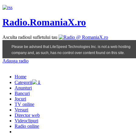
Radio.RomaniaX.ro
Asculta radioul sufletului tau
Adauga radio
Home
Categorii
Anunturi
Bancuri
Jocuri
TV online
Versuri
Director web
Videoclipuri
Radio online