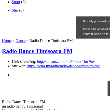
Sport
(2)
Stiri
(5)
Home
»
Dance
»
Radio Dance Timisoara FM
Radio Dance Timisoara FM
Link streaming:
http://stream.zeno.fm/7699uc1hrc9uv
Site web:
https://zeno.fm/radio/radio-dance-timisoara-fm/
Radio Dance Timisoara FM
un radio pentru Timișoara!