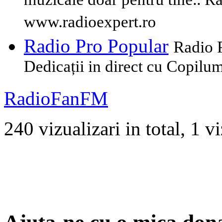
muzicale doar pentru tine.. R
www.radioexpert.ro
Radio Pro Popular
Radio P
Dedicații in direct cu Copilu
RadioFanFM
240 vizualizari in total, 1 vi