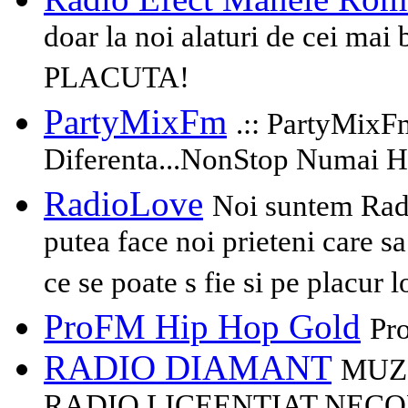
doar la noi alaturi de cei ma
PLACUTA!
PartyMixFm
.:: PartyMixFm
Diferenta...NonStop Numai HI
RadioLove
Noi suntem Rad
putea face noi prieteni care sa
ce se poate s fie si pe placur 
ProFM Hip Hop Gold
Pr
RADIO DIAMANT
MUZI