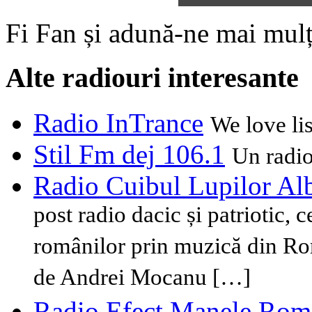
Fi Fan și adună-ne mai mulț
Alte radiouri interesante
Radio InTrance
We love li
Stil Fm dej 106.1
Un radio 
Radio Cuibul Lupilor Al
post radio dacic și patriotic, 
românilor prin muzică din Rom
de Andrei Mocanu […]
Radio Efect Manele Rom